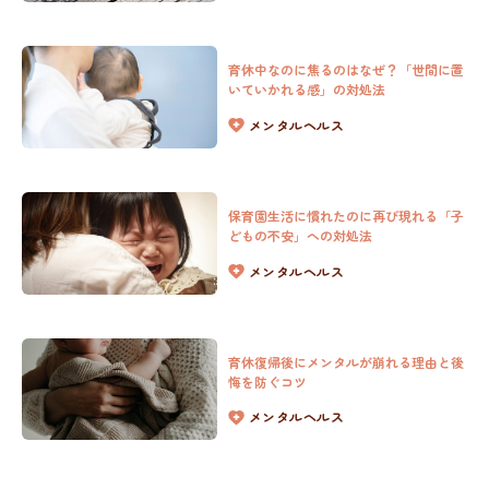
育休中なのに焦るのはなぜ？「世間に置
いていかれる感」の対処法
メンタルヘルス
NOALONとは
費用・ご利用の流れ
保育園生活に慣れたのに再び現れる「子
どもの不安」への対処法
登録カウンセラー
メンタルヘルス
よくある質問
子育てコラム
育休復帰後にメンタルが崩れる理由と後
お問い合わせ
悔を防ぐコツ
メンタルヘルス
法人向けプラン
運営会社
採用情報
利用規約
プライバシーポリシー
特定商取引法に基づく表記