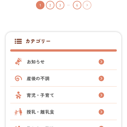
…
1
2
3
6
今すぐLINEで予約する
カテゴリー
お知らせ
産後の不調
育児・子育て
授乳・離乳食