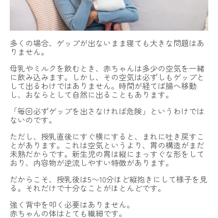
NOALONとは
多くの場合、ゲップが出ないまま寝ても大きな問題はあ
費用・ご利用の流れ
りません。
登録カウンセラー
母乳やミルクを飲むとき、赤ちゃんは多少の空気を一緒
に飲み込みます。しかし、その空気は必ずしもゲップと
して出るわけではありません。時間が経てば腸へ移動
よくある質問
し、おならとして自然に出ることもあります。
子育てコラム
「毎回必ずゲップを出さなければ危険」というわけでは
ないのです。
お問い合わせ
ただし、授乳直後にすぐ横にすると、まれに吐き戻すこ
とがあります。これは空気というより、胃の構造がまだ
法人向けプラン
未熟だからです。新生児の胃は縦にまっすぐな形をして
おり、内容物が逆流しやすい特徴があります。
運営会社
採用情報
利用規約
プライバシーポリシー
特定商取引法に基づく表記
だからこそ、授乳後は5〜10分ほど縦抱きにして様子を見
る。それだけで十分なことがほとんどです。
今すぐLINEで予約する
強く背中を叩く必要はありません。
赤ちゃんの体はとても繊細です。