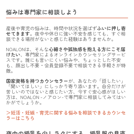
悩みは専門家に相談しよう
産後や育児の悩みは、時間や状況を選ばず
ふいに押し寄
せてきます
。夜中や休日に強い不安を感じても、すぐ相
談できる場所がないと感じた経験はありませんか。
NOALONは、そんな
心細さや孤独感を抱える方にこそ届
けたい
、専門家によるオンラインカウンセリングサービ
スです。誰にも言いにくい悩みや、ちょっとした不安
も、顔出し不要・会員登録不要で相談できる手軽さが特
徴。
国家資格を持つカウンセラー
が、あなたの「話したい」
「聞いてほしい」にしっかり寄り添います。自分だけが
苦しいのではないと感じたい方、今すぐ安心感がほしい
方は、
NOALON -ノアロン-
で専門家に相談してみてはい
かがでしょうか。
＞妊活・妊娠・育児に関する悩みを相談できるカウンセ
ラーはこちら
夜中の授乳を少しラクにする、授乳服の見直