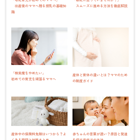
出産後のママへ贈る授乳の基礎知
スムーズに進める方法を徹底解説
識
「検索魔をやめたい」
産休と育休の違いとは？ママのため
初めての育児を頑張るママへ
の制度ガイド
産休中の保険料免除はいつから？よ
赤ちゃんの言葉が遅い？原因と発達
くある疑問と対策まとめ
を促す家庭での方法