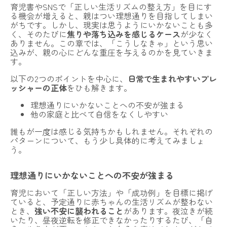
育児書やSNSで「正しい生活リズムの整え方」を目にす
る機会が増えると、親はつい理想通りを目指してしまい
がちです。しかし、現実は思うようにいかないことも多
く、そのたびに
焦りや落ち込みを感じるケース
が少なく
ありません。この章では、「こうしなきゃ」という思い
込みが、親の心にどんな重圧を与えるのかを見ていきま
す。
以下の2つのポイントを中心に、
日常で生まれやすいプレ
ッシャーの正体
をひも解きます。
理想通りにいかないことへの不安が強まる
他の家庭と比べて自信をなくしやすい
誰もが一度は感じる気持ちかもしれません。それぞれの
パターンについて、もう少し具体的に考えてみましょ
う。
理想通りにいかないことへの不安が強まる
育児において「正しい方法」や「成功例」を目標に掲げ
ていると、予定通りに赤ちゃんの生活リズムが整わない
とき、
強い不安に襲われること
があります。夜泣きが続
いたり、昼夜逆転を修正できなかったりするたび、「自