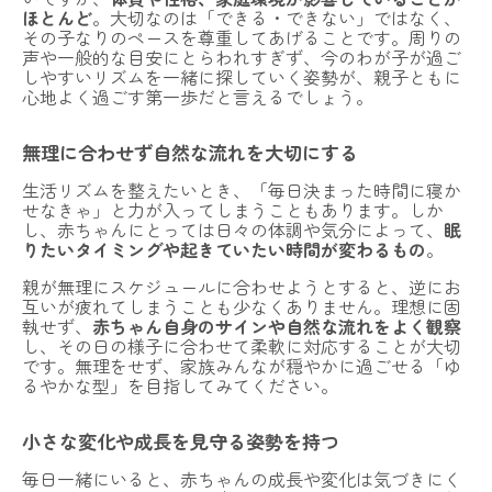
ほとんど
。大切なのは「できる・できない」ではなく、
その子なりのペースを尊重してあげることです。周りの
声や一般的な目安にとらわれすぎず、今のわが子が過ご
しやすいリズムを一緒に探していく姿勢が、親子ともに
心地よく過ごす第一歩だと言えるでしょう。
無理に合わせず自然な流れを大切にする
生活リズムを整えたいとき、「毎日決まった時間に寝か
せなきゃ」と力が入ってしまうこともあります。しか
し、赤ちゃんにとっては日々の体調や気分によって、
眠
りたいタイミングや起きていたい時間が変わるもの
。
親が無理にスケジュールに合わせようとすると、逆にお
互いが疲れてしまうことも少なくありません。理想に固
執せず、
赤ちゃん自身のサインや自然な流れをよく観察
し、その日の様子に合わせて柔軟に対応することが大切
です。無理をせず、家族みんなが穏やかに過ごせる「ゆ
るやかな型」を目指してみてください。
小さな変化や成長を見守る姿勢を持つ
毎日一緒にいると、赤ちゃんの成長や変化は気づきにく