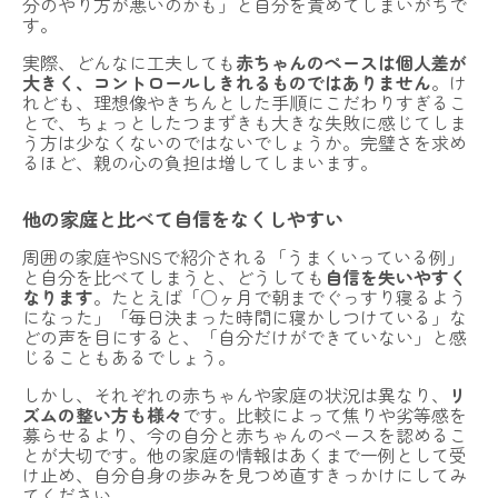
分のやり方が悪いのかも」と自分を責めてしまいがちで
す。
実際、どんなに工夫しても
赤ちゃんのペースは個人差が
大きく、コントロールしきれるものではありません
。け
れども、理想像やきちんとした手順にこだわりすぎるこ
とで、ちょっとしたつまずきも大きな失敗に感じてしま
う方は少なくないのではないでしょうか。完璧さを求め
るほど、親の心の負担は増してしまいます。
他の家庭と比べて自信をなくしやすい
周囲の家庭やSNSで紹介される「うまくいっている例」
と自分を比べてしまうと、どうしても
自信を失いやすく
なります
。たとえば「○ヶ月で朝までぐっすり寝るよう
になった」「毎日決まった時間に寝かしつけている」な
どの声を目にすると、「自分だけができていない」と感
じることもあるでしょう。
しかし、それぞれの赤ちゃんや家庭の状況は異なり、
リ
ズムの整い方も様々
です。比較によって焦りや劣等感を
募らせるより、今の自分と赤ちゃんのペースを認めるこ
とが大切です。他の家庭の情報はあくまで一例として受
け止め、自分自身の歩みを見つめ直すきっかけにしてみ
てください。