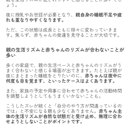
ょう。
費用・ご利用の流れ
夜に授乳やお世話が必要となり、
親自身の睡眠不足や疲
れも重なりやすくなります。
登録カウンセラー
ただ、この状態は成長とともに徐々に変わっていきま
す。焦らず、赤ちゃんの発達を見守ることが大切です。
よくある質問
子育てコラム
親の生活リズムと赤ちゃんのリズムが合わないことが
多い
お問い合わせ
多くの家庭で、親の生活ペースと赤ちゃんのリズムがう
まく合わないと感じる場面が出てきます。たとえば親が
法人向けプラン
夜にまとまった睡眠をとりたいのに、
赤ちゃんは夜中に
何度も目を覚ます、といったケースはよくあります。
運営会社
採用情報
利用規約
プライバシーポリシー
特定商取引法に基づく表記
また、家族の予定や用事に合わせて赤ちゃんの活動時間
を調整しようとしてもうまくいかないことも。
今すぐLINEで予約する
こうしたズレが続くと「自分のやり方が間違っているの
では」と不安になる親も少なくありません。
赤ちゃん主
体の生活リズムが自然な状態だと受け止め、無理に合わ
せようとしないことがポイントです。