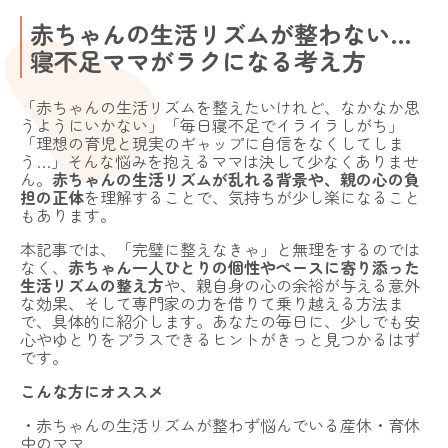
赤ちゃんの生活リズムが整わない…
寝不足ママがラクになる考え方
「赤ちゃんの生活リズムを整えたいけれど、なかなか思
うようにいかない」「毎日寝不足でイライラしがち」
「理想の育児と現実のギャップに自信をなくしてしま
う…」そんな悩みを抱えるママは決して少なくありませ
ん。
赤ちゃんの生活リズムが乱れる背景や、親の心の負
担の正体
を理解することで、気持ちが少し楽になること
もあります。
本記事では、「完璧に整えなきゃ」と無理をするのでは
なく、
赤ちゃん一人ひとりの個性やペースに寄り添った
生活リズムの整え方
や、親自身の心の余裕が与える意外
な効果、そして専門家の力を借りて乗り越える方法ま
で、具体的に紹介します。あなたの毎日に、少しでも安
心やゆとりをプラスできるヒントがきっと見つかるはず
です。
こんな方にオススメ
・赤ちゃんの生活リズムが整わず悩んでいる産休・育休
中のママ