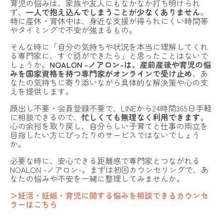
育児の悩みは、家族や友人にもなかなか打ち明けられ
ず、
一人で抱え込んでしまうことが少なくありません
。
特に産休・育休中は、身近な支援が得られにくい時間帯
やタイミングで不安が強まるもの。
そんな時に「自分の気持ちや状況を本当に理解してくれ
る専門家に、すぐ話ができたら」と思ったことはないで
しょうか。
NOALON -ノアロン-は、産前産後や育児の悩
みを国家資格を持つ専門家がオンラインで受け止め
、あ
なたの気持ちに寄り添いながら具体的な解決策や心の支
えを提供します。
顔出し不要・会員登録不要で、LINEから24時間365日手軽
に相談できるので、
忙しくても無理なく利用できます
。
心の余裕を取り戻し、自分らしい子育てと仕事の両立を
目指したい方にぴったりのサービスではないでしょう
か。
必要な時に、安心できる距離感で専門家とつながれる
NOALON -ノアロン-
。まずは初回カウンセリングで、あ
なたの悩みや不安を一緒に整理してみませんか。
＞妊活・妊娠・育児に関する悩みを相談できるカウンセ
ラーはこちら