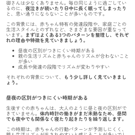
御さんは少なくありません。毎日同じように過ごしてい
るのに、
夜泣きが続いたり日中に長く眠ってしまったり
と、思い通りにならないことが多いものです。
この背景には、赤ちゃん特有の発達段階や、家庭ごとの
生活スタイルとのずれなど、さまざまな要因が重なって
います。
まずはよくある3つのパターンを整理し、それぞ
れの理由や特徴を見ていきましょう。
昼夜の区別がつきにくい時期がある
親の生活リズムと赤ちゃんのリズムが合わないこと
が多い
成長や発達の段階でリズムが変わりやすい
それぞれの背景について、
もう少し詳しく見ていきまし
ょう。
昼夜の区別がつきにくい時期がある
生後すぐの赤ちゃんは、大人のように昼と夜の区別がで
きていません。
体内時計の働きがまだ未熟なため、昼間
でも夜中でも関係なく寝たり起きたりを繰り返します。
この時期は、赤ちゃんの行動パターンが予測しにくく、
NOALONとは
親も生活リズムが乱されやすいと感じることが多いでし