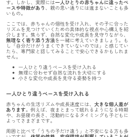
す。しかし、実際には
一人ひとりの赤ちゃんに違ったペ
ースや特徴があり
、親の思い通りには進まないことも多
いもの。
ここでは、赤ちゃんの個性を受け入れ、その子に合った
リズムを見つけていくための具体的な視点や心構えを紹
介します。焦らず、自然な変化や成長を見守りながら、
無理なく寄り添う方法
を一緒に考えていきましょう。も
し「自分だけがうまくできていないのでは」と感じてい
たら、
専門家と話してみることで安心できるかもしれま
せん
。
一人ひとり違うペースを受け入れる
無理に合わせず自然な流れを大切にする
小さな変化や成長を見守る姿勢を持つ
一人ひとり違うペースを受け入れる
赤ちゃんの生活リズムや成長速度には、
大きな個人差が
あります
。例えば、夜まとまって眠れるようになる時期
や、お昼寝の長さ、活動的になるタイミングも子どもに
よってさまざまです。
周囲と比べて「うちの子だけ違う」と不安になる方も多
いですが、
体質や性格、家庭環境が影響していることが