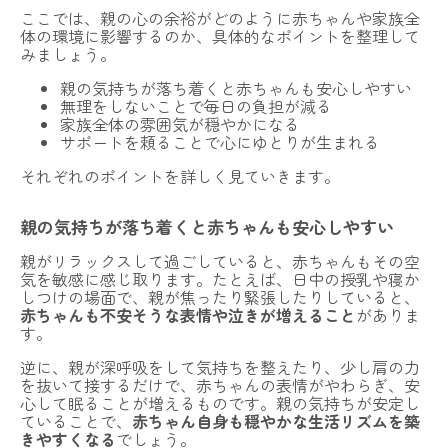
ここでは、親の心の余裕がどのように赤ちゃんや家族全
体の環境に影響するのか、具体的なポイントを整理して
みましょう。
親の気持ちが落ち着くと赤ちゃんも安心しやすい
無理をしないことで毎日の負担が減る
家族全体の雰囲気が穏やかになる
サポートを頼ることで心にゆとりが生まれる
それぞれのポイントを詳しく見ていきます。
親の気持ちが落ち着くと赤ちゃんも安心しやすい
親がリラックスして過ごしていると、赤ちゃんもその空
気を敏感に感じ取ります。たとえば、日中の授乳や寝か
しつけの場面で、親が焦ったり緊張したりしていると、
赤ちゃんも不安そうな表情や泣きが増えること
がありま
す。
逆に、親が深呼吸をして気持ちを整えたり、少し肩の力
を抜いて接するだけで、赤ちゃんの表情がやわらぎ、安
心して眠ることが増えるものです。親の気持ちが安定し
ていることで、
赤ちゃん自身も穏やかな生活リズムを築
きやすくなる
でしょう。