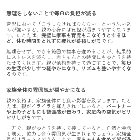
無理をしないことで毎日の負担が減る
育児において「こうしなければならない」という思い込
みが強いほど、親の心身には負担が溜まりやすくなりま
す。たとえば、
完璧に家事も育児もこなそうとするほ
ど、休む時間をとれずに疲れが蓄積しがち
です。
無理をせず、できる範囲で物事を進めることが、結果的
にストレスを減らし、赤ちゃんとの時間にもゆとりを持
たせてくれます。親が余裕を持って過ごすことで、
毎日
の生活が少しずつ軽やかになり、リズムも整いやすくな
る
のです。
家族全体の雰囲気が穏やかになる
親の余裕は、家族全体にも良い影響を及ぼします。たと
えば、親がイライラを抑えきれずにいると、
パートナー
や上の子どもにも緊張感が伝わり、家庭内の空気がピリ
ピリしがち
です。
一方で、親がゆとりを持って接していると、自然と会話
も増え、協力し合う雰囲気が生まれるでしょう。家族全
員がリラックスできることで、
赤ちゃんも含めて皆が過