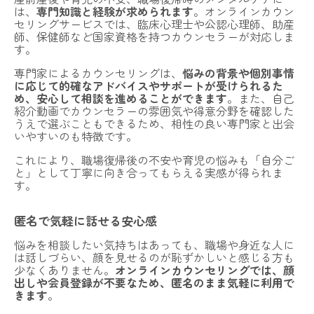
は、
専門知識と経験が求められます
。オンラインカウン
セリングサービスでは、臨床心理士や公認心理師、助産
師、保健師など国家資格を持つカウンセラーが対応しま
す。
専門家によるカウンセリングは、
悩みの背景や個別事情
に応じて的確なアドバイスやサポートが受けられるた
め、安心して相談を進めることができます
。また、自己
紹介動画でカウンセラーの雰囲気や得意分野を確認した
うえで選ぶこともできるため、相性の良い専門家と出会
いやすいのも特徴です。
これにより、職場復帰後の不安や育児の悩みも「自分ご
と」として丁寧に向き合ってもらえる実感が得られま
す。
匿名で気軽に話せる安心感
悩みを相談したい気持ちはあっても、職場や身近な人に
は話しづらい、顔を見せるのが恥ずかしいと感じる方も
少なくありません。
オンラインカウンセリングでは、顔
出しや会員登録が不要なため、匿名のまま気軽に利用で
きます
。