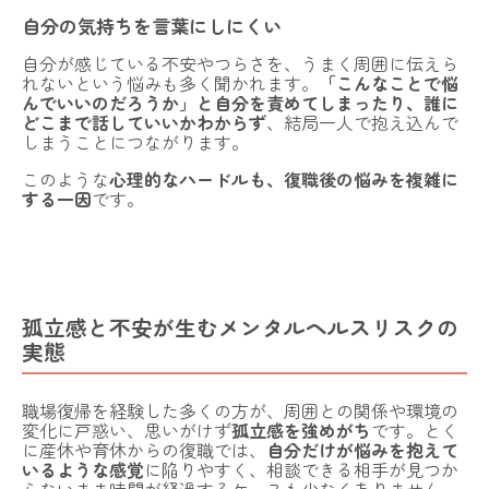
自分の気持ちを言葉にしにくい
自分が感じている不安やつらさを、うまく周囲に伝えら
れないという悩みも多く聞かれます。
「こんなことで悩
んでいいのだろうか」と自分を責めてしまったり、誰に
どこまで話していいかわからず
、結局一人で抱え込んで
しまうことにつながります。
このような
心理的なハードルも、復職後の悩みを複雑に
する一因
です。
孤立感と不安が生むメンタルヘルスリスクの
実態
職場復帰を経験した多くの方が、周囲との関係や環境の
変化に戸惑い、思いがけず
孤立感を強めがち
です。とく
に産休や育休からの復職では、
自分だけが悩みを抱えて
いるような感覚
に陥りやすく、相談できる相手が見つか