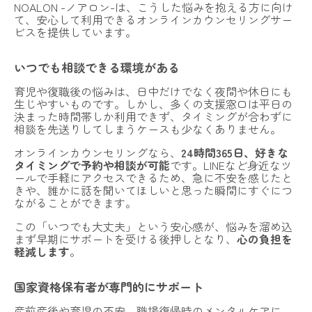
NOALON -ノアロン-
は、こうした悩みを抱える方に向け
て、安心して利用できるオンラインカウンセリングサー
ビスを提供しています。
いつでも相談できる環境がある
育児や復職後の悩みは、日中だけでなく夜間や休日にも
生じやすいものです。しかし、多くの支援窓口は平日の
決まった時間帯しか利用できず、タイミングが合わずに
相談を先送りしてしまうケースも少なくありません。
オンラインカウンセリングなら、
24時間365日、好きな
タイミングで予約や相談が可能
です。LINEなど身近なツ
ールで手軽にアクセスできるため、急に不安を感じたと
きや、誰かに話を聞いてほしいと思った瞬間にすぐにつ
ながることができます。
この「いつでも大丈夫」という安心感が、悩みを溜め込
まず早期にサポートを受ける後押しとなり、
心の負担を
軽減します
。
国家資格保有者が専門的にサポート
産前産後や育児の不安、職場復帰時のメンタルケアに