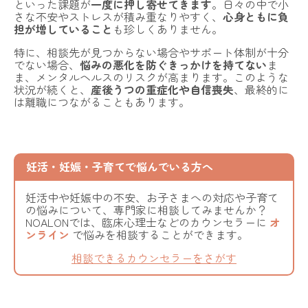
といった課題が
一度に押し寄せてきます
。日々の中で小
さな不安やストレスが積み重なりやすく、
心身ともに負
担が増していること
も珍しくありません。
特に、相談先が見つからない場合やサポート体制が十分
でない場合、
悩みの悪化を防ぐきっかけを持てない
ま
ま、メンタルヘルスのリスクが高まります。このような
状況が続くと、
産後うつの重症化や自信喪失
、最終的に
は離職につながることもあります。
妊活・妊娠・子育てで悩んでいる方へ
妊活中や妊娠中の不安、お子さまへの対応や子育て
の悩みについて、専門家に相談してみませんか？
NOALONでは、臨床心理士などのカウンセラーに
オ
ンライン
で悩みを相談することができます。
相談できるカウンセラーをさがす