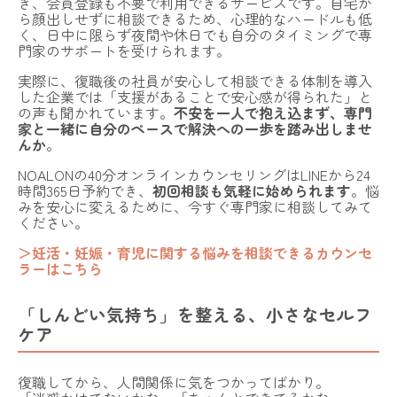
き、会員登録も不要で利用できるサービスです。自宅か
ら顔出しせずに相談できるため、心理的なハードルも低
く、日中に限らず夜間や休日でも自分のタイミングで専
門家のサポートを受けられます。
実際に、復職後の社員が安心して相談できる体制を導入
した企業では「支援があることで安心感が得られた」と
の声も聞かれています。
不安を一人で抱え込まず、専門
家と一緒に自分のペースで解決への一歩を踏み出しませ
んか
。
NOALONの40分オンラインカウンセリングはLINEから24
時間365日予約でき、
初回相談も気軽に始められます
。悩
みを安心に変えるために、今すぐ
専門家に相談
してみて
ください。
＞妊活・妊娠・育児に関する悩みを相談できるカウンセ
ラーはこちら
「しんどい気持ち」を整える、小さなセルフ
ケア
復職してから、人間関係に気をつかってばかり。