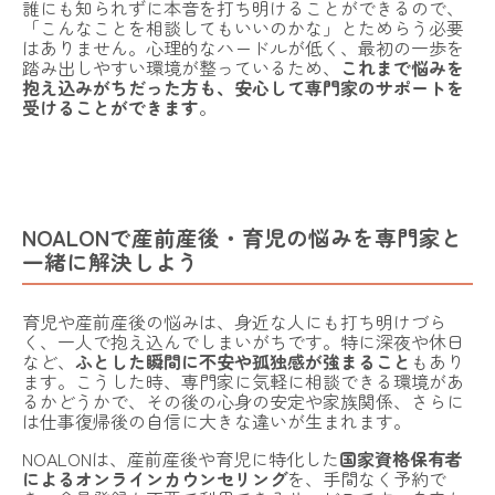
誰にも知られずに本音を打ち明けることができるので、
「こんなことを相談してもいいのかな」とためらう必要
はありません。心理的なハードルが低く、最初の一歩を
踏み出しやすい環境が整っているため、
これまで悩みを
抱え込みがちだった方も、安心して専門家のサポートを
受けることができます
。
NOALONで産前産後・育児の悩みを専門家と
一緒に解決しよう
育児や産前産後の悩みは、身近な人にも打ち明けづら
く、一人で抱え込んでしまいがちです。特に深夜や休日
など、
ふとした瞬間に不安や孤独感が強まること
もあり
ます。こうした時、専門家に気軽に相談できる環境があ
るかどうかで、その後の心身の安定や家族関係、さらに
は仕事復帰後の自信に大きな違いが生まれます。
NOALONは、産前産後や育児に特化した
国家資格保有者
によるオンラインカウンセリング
を、手間なく予約で