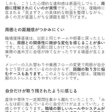
しかも、こうした心理的な違和感は表面化しづらく、
周
囲に理解されにくいのが実情
です。ここでは、復職時に
生まれる「気まずさ」の具体的な側面を整理しながら、
多くの方が直面しがちな課題を掘り下げます。
周囲との距離感がつかみにくい
職場復帰直後は、以前と同じチームや部署に戻ったとし
ても、
周囲との関係性に微妙な変化を感じることが多い
です。たとえば、気軽に話しかけていいのか迷ったり、
業務の進め方に自信が持てなかったりする場面が生じま
す。
メンバーの入れ替わりや業務フローの変更で周囲が自分
をどう受け止めているのか分からず、
距離の取り方に悩
むケースもあります
。このような心理的な壁は、復職初
期のストレスとなりやすいポイントです。
自分だけが取り残されたように感じる
産休や育休で一定期間仕事から離れていたことで、「み
んなは前に進んでいるのに自分だけが止まっていた」と
感じやすくなります。
職場の新しいルールやシステムが