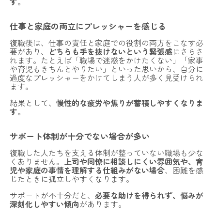
す
。
仕事と家庭の両立にプレッシャーを感じる
復職後は、仕事の責任と家庭での役割の両方をこなす必
要があり、
どちらも手を抜けないという緊張感
にさらさ
れます。たとえば「職場で迷惑をかけたくない」「家事
や育児もきちんとやりたい」といった思いから、自分に
過度なプレッシャーをかけてしまう人が多く見受けられ
ます。
結果として、
慢性的な疲労や焦りが蓄積しやすくなりま
す
。
サポート体制が十分でない場合が多い
復職した人たちを支える体制が整っていない職場も少な
くありません。
上司や同僚に相談しにくい雰囲気や、育
児や家庭の事情を理解する仕組みがない場合
、困難を感
じたときに孤立しやすくなります。
サポートが不十分だと、
必要な助けを得られず、悩みが
深刻化しやすい傾向
があります。