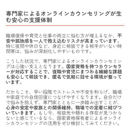
専門家によるオンラインカウンセリングが生
む安心の支援体制
職場復帰や育児と仕事の両立に悩む方が増えるなか、
不
安や孤独感を一人で抱え込むリスクが高まっています
。
特に夜間や休日など、身近に相談できる相手がいない時
間帯は、悩みが深刻化しやすいものです。
こうした状況で、専門家によるオンラインカウンセリン
グは心強い支えとなります。
国家資格を持つカウンセラ
ーが対応することで、復職や育児にまつわる繊細な課題
も安心して相談でき、匿名で気軽に話せる環境が整って
います
。
だからこそ、早い段階でストレスや不安を和らげ、職場
や家庭での自信回復につなげやすくなります。自分だけ
で悩みを抱えず、専門家とともに一歩踏み出すことが、
心身の安定や家族との関係維持、職場での定着に結びつ
いていきます
。もし今、相談先や頼れる存在が見つから
ないと感じているなら、国家資格保有者によるオンライ
ンカウンセリングの活用をぜひ検討してみてください。