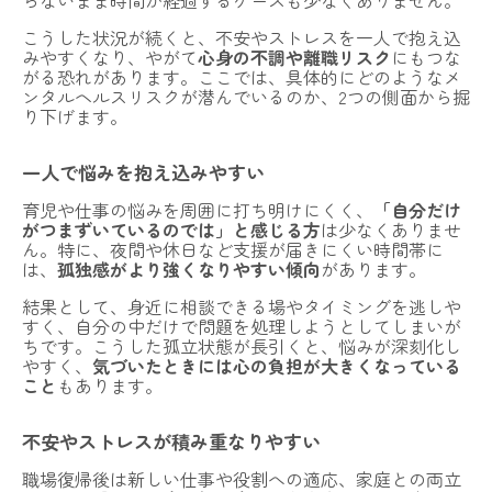
らないまま時間が経過するケースも少なくありません。
こうした状況が続くと、不安やストレスを一人で抱え込
みやすくなり、やがて
心身の不調や離職リスク
にもつな
がる恐れがあります。ここでは、具体的にどのようなメ
ンタルヘルスリスクが潜んでいるのか、2つの側面から掘
り下げます。
一人で悩みを抱え込みやすい
育児や仕事の悩みを周囲に打ち明けにくく、
「自分だけ
がつまずいているのでは」と感じる方
は少なくありませ
ん。特に、夜間や休日など支援が届きにくい時間帯に
は、
孤独感がより強くなりやすい傾向
があります。
結果として、身近に相談できる場やタイミングを逃しや
すく、自分の中だけで問題を処理しようとしてしまいが
ちです。こうした孤立状態が長引くと、悩みが深刻化し
やすく、
気づいたときには心の負担が大きくなっている
こと
もあります。
不安やストレスが積み重なりやすい
職場復帰後は新しい仕事や役割への適応、家庭との両立