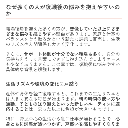
なぜ多くの人が復職後の悩みを抱えやすいの
法人向けプラン
か
運営会社
採用情報
利用規約
プライバシーポリシー
特定商取引法に基づく表記
職場復帰を迎えた多くの方が、
想像していた以上にさま
今すぐLINEで予約する
ざまな悩みを感じやすい理由
があります。家庭と仕事の
バランスをどう取るかという新たな課題に直面し、生活
のリズムや人間関係も大きく変化します。
さらに、
サポート体制が十分でない職場も多く
、自分の
気持ちをうまく言葉にできずに抱え込んでしまうケース
も少なくありません。この章では、復職後に悩みやすい
具体的な背景を解説します。
生活リズムや環境の変化に戸惑う
産休や育休を経て復職すると、これまでの生活リズムと
は大きく異なる毎日が始まります。
朝の時間の使い方や
通勤、子どもの送り迎えといった新しいルーティンに適
応すること
は、思った以上に負担が大きいものです。
特に、育児中心の生活から急に仕事が加わることで、
心
身ともに調整が追いつかず、戸惑いを感じやすくなりま