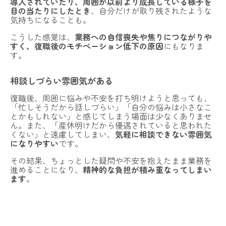
導入されていたり、周囲が以前より成長している様子を
目の当たりにしたとき
、自分だけが取り残されたような
気持ちになることも。
こうした感覚は、
業務への自信喪失や焦りにつながりや
すく、復職後のモチベーション低下の原因
にもなりま
す。
相談しづらい雰囲気がある
復職後、周囲に悩みや不安を打ち明けようと思っても、
「忙しそうだから話しづらい」「自分の悩みは小さなこ
NOALONとは
とかもしれない」と感じてしまう場面は少なくありませ
ん。また、「産休明けだから優遇されていると思われた
くない」と遠慮してしまい、
気軽に相談できない雰囲気
費用・ご利用の流れ
になりやすい
です。
登録カウンセラー
その結果、ちょっとした疑問や不安を抱えたまま業務を
進めることになり、
精神的な負担が積み重なってしまい
よくある質問
ます
。
子育てコラム
お問い合わせ