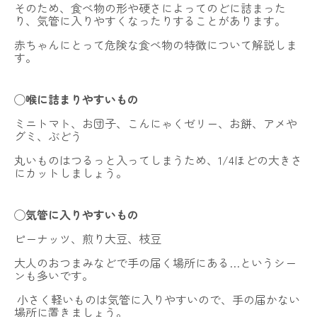
そのため、食べ物の形や硬さによってのどに詰まった
NOALONとは
り、気管に入りやすくなったりすることがあります。
費用・ご利用の流れ
赤ちゃんにとって危険な食べ物の特徴について解説しま
す。
登録カウンセラー
◯
喉に詰まりやすいもの
よくある質問
ミニトマト、お団子、こんにゃくゼリー、お餅、アメや
子育てコラム
グミ、ぶどう
丸いものはつるっと入ってしまうため、1/4ほどの大きさ
お問い合わせ
にカットしましょう。
法人向けプラン
◯
気管に入りやすいもの
運営会社
採用情報
利用規約
プライバシーポリシー
特定商取引法に基づく表記
ピーナッツ、煎り大豆、枝豆
今すぐLINEで予約する
大人のおつまみなどで手の届く場所にある…というシー
ンも多いです。
小さく軽いものは気管に入りやすいので、手の届かない
場所に置きましょう。