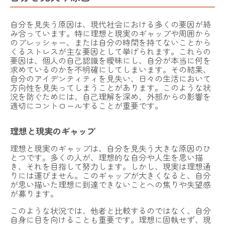
子育てコラム
自分を見失う原因は、現代社会における多くの要因が絡
み合っています。特に理想と現実のギャップや周囲から
お問い合わせ
のプレッシャー、または自分の時間を持てないことから
くるストレスが主な要因として挙げられます。これらの
要因は、個人の自己認識を曖昧にし、自分が本当に何を
法人向けプラン
求めているのかを不明確にしてしまいます。その結果、
自分のアイデンティティを見失い、日々の生活において
運営会社
採用情報
利用規約
プライバシーポリシー
特定商取引法に基づく表記
方向性を見失ってしまうことがあります。このような状
況を防ぐためには、自己理解を深め、外部からの影響を
今すぐLINEで予約する
適切にコントロールすることが重要です。
理想と現実のギャップ
理想と現実のギャップは、自分を見失う大きな原因のひ
とつです。多くの人が、理想的な自分や人生を思い描
き、それを目指して努力します。しかし、現実は理想通
りには運びません。このギャップが大きくなると、自分
が思い描いた理想に到達できないことへの焦りや失望感
が募ります。
このような状況では、他者と比較するのではなく、自分
自身に目を向けることも重要です。理想に固執せず、現