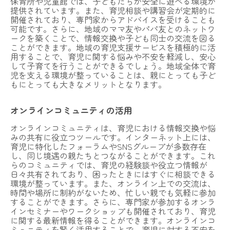
保育所や児童館では、子どもたちが安全に遊べる環境が
提供されています。また、育児相談や講習会が定期的に
開催されており、専門家からアドバイスを受けることも
可能です。さらに、地域のママ友やパパ友とのネットワ
ークを築くことで、情報交換や子ども同士の交流を図る
ことができます。地域の育児支援サービスを積極的に活
用することで、育児に関する悩みや不安を軽減し、安心
して子育てを行うことができるでしょう。地域全体で育
児を支える環境が整っていることは、親にとっても子ど
もにとっても大きなメリットとなります。
オンラインコミュニティの活用
オンラインコミュニティは、育児における情報交換や悩
みの共有に役立つツールです。インターネット上には、
育児に特化したフォーラムやSNSグループが多数存在
し、同じ境遇の親たちとつながることができます。これ
らのコミュニティでは、育児の経験談や役立つ情報が
日々共有されており、困ったときにはすぐに相談できる
環境が整っています。また、オンライン上での交流は、
時間や場所に制約がないため、忙しい親でも気軽に参加
することができます。さらに、専門家が参加するオンラ
インセミナーやワークショップも開催されており、育児
に関する最新情報を得ることができます。オンラインコ
ミュニティを賢く活用することで、育児に対する不安を