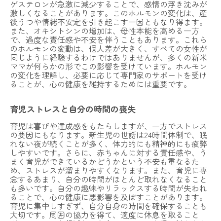
ゲステロンが急激に減少することで、感情の浮き沈みが
激しくなることがあります。このホルモンの変化は、産
後うつや情緒不安定を引き起こす一因ともなり得ます。
また、オキシトシンの増加は、母性本能を高める一方
で、過度な責任感や不安を伴うこともあります。これら
のホルモンの変動は、個人差が大きく、すべての女性が
同じように経験するわけではありませんが、多くの新米
ママが何らかの形でこの影響を受けています。ホルモン
の変化を理解し、必要に応じて専門家のサポートを受け
ることが、心の健康を維持するためには重要です。
育児ストレスと自分の時間の喪失
育児は喜びや達成感をもたらしますが、一方でストレス
の要因にもなります。新生児の世話は24時間体制で、眠
れない夜が続くことが多く、体力的にも精神的にも疲弊
しやすいです。さらに、赤ちゃんに対する責任感や、う
まく育児ができているかどうかという不安も重なるた
め、ストレスが溜まりやすくなります。また、育児に専
念するあまり、自分の時間がほとんど取れなくなること
も多いです。自分の趣味やリラックスする時間が失われ
ることで、心の健康に悪影響を及ぼすことがあります。
育児に集中しすぎず、自分自身の時間を確保することも
大切です。周囲の協力を得て、適度に休息を取ること