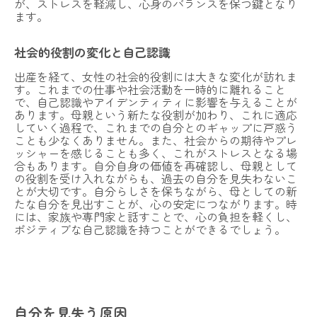
が、ストレスを軽減し、心身のバランスを保つ鍵となり
ます。
社会的役割の変化と自己認識
出産を経て、女性の社会的役割には大きな変化が訪れま
す。これまでの仕事や社会活動を一時的に離れること
で、自己認識やアイデンティティに影響を与えることが
あります。母親という新たな役割が加わり、これに適応
していく過程で、これまでの自分とのギャップに戸惑う
ことも少なくありません。また、社会からの期待やプレ
ッシャーを感じることも多く、これがストレスとなる場
合もあります。自分自身の価値を再確認し、母親として
の役割を受け入れながらも、過去の自分を見失わないこ
とが大切です。自分らしさを保ちながら、母としての新
たな自分を見出すことが、心の安定につながります。時
には、家族や専門家と話すことで、心の負担を軽くし、
NOALONとは
ポジティブな自己認識を持つことができるでしょう。
費用・ご利用の流れ
登録カウンセラー
自分を見失う原因
よくある質問