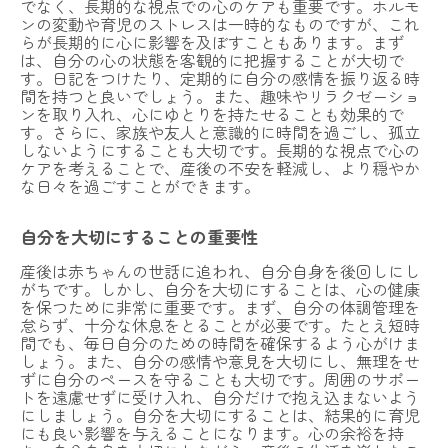
でなく、長期的な視点での心のケアも重要です。ホルモ
ンの変動や育児のストレスは一時的なものですが、これ
らが長期的に心に影響を及ぼすこともあります。まず
は、自分の心の状態を客観的に把握することが大切で
す。日記をつけたり、定期的に自分の感情を振り返る時
間を持つと良いでしょう。また、趣味やリラクゼーショ
ンを取り入れ、心にゆとりを持たせることも効果的で
す。さらに、家族や友人と意識的に時間を過ごし、孤立
しないようにすることも大切です。長期的な視点で心の
ケアを考えることで、産後の不安を軽減し、より穏やか
な日々を過ごすことができます。
自分を大切にすることの重要性
産後は赤ちゃんの世話に追われ、自分自身を後回しにし
がちです。しかし、自分を大切にすることは、心の健康
を保つために非常に重要です。まず、自分の体調管理を
怠らず、十分な休息をとることが必要です。たとえ短時
間でも、毎日自分のための時間を確保するよう心がけま
しょう。また、自分の感情や意見を大切にし、無理をせ
ずに自分のペースを守ることも大切です。周囲のサポー
トを遠慮せずに受け入れ、自分だけで抱え込まないよう
にしましょう。自分を大切にすることは、結果的に育児
にも良い影響を与えることになります。心の余裕を持