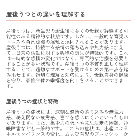
産後うつとの違いを理解する
産後うつは、新生児の誕生後に多くの母親が経験する可
能性のある精神的な状態です。しかし、一般的な育児ス
トレスや自己認識の混乱と混同されることがあります。
産後うつは、持続する感情の落ち込みや無力感に加え
て、日常の活動に対する興味の喪失が特徴的です。これ
は一時的な感情の変化ではなく、専門的な治療を必要と
することが多い状態です。産後うつの本質を正しく理解
することで、適切なサポートを受けるための第一歩を踏
み出せます。適切な理解と対応により、母親自身の健康
を守り、家族全体の幸福度を向上させることができま
す。
産後うつの症状と特徴
産後うつの症状には、深刻な感情の落ち込みや無気力
感、絶え間ない疲労感、喜びを感じにくいといったもの
があります。また、集中力の低下や意思決定の困難、睡
眠障害なども一般的です。これらの症状は、出産による
ホルモンバランスの変化、および育児のプレッシャーか