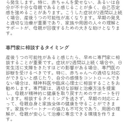
ら発生します。特に、赤ちゃんを愛せない、あるいは自
分が不十分な母親であると感じることが多く、自己否定
感を強めることがあります。こうした症状が2週間以上続
く場合、産後うつの可能性が高くなります。早期の発見
と適切な治療が重要であり、家族や周囲の人々の理解と
サポートが、母親が回復するための大きな助けとなりま
す。
専門家に相談するタイミング
産後うつの可能性があると感じたら、早めに専門家に相
談することが重要です。症状が2週間以上続く場合や、日
常生活に支障をきたすほどの影響がある場合、専門医の
診断を受けるべきです。特に、赤ちゃんへの適切な対応
ができないと感じたり、自分の感情をコントロールでき
ない場合は、精神科医や臨床心理士に相談することをお
勧めします。専門家は、適切な診断と治療方法を提案
し、母親が精神的に健康を取り戻すためのサポートを行
います。相談するタイミングを逃さず、早期の対応によ
って、母親自身と家族全体の健康を守ることができま
す。家族やパートナーの協力も不可欠であり、周囲の理
解が、母親が安心して治療に専念できる環境を作りま
す。