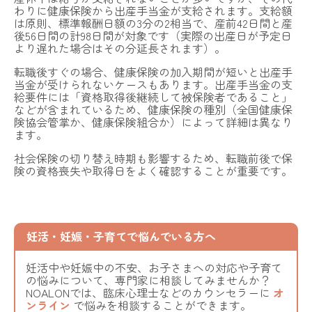
わりに健康保険から出産手当金が支給されます。支給額
は原則、標準報酬日額の3分の2相当で、産前42日間と産
後56日間の計98日間が対象です（実際の出産日が予定日
より遅れた場合はその分延長されます）。
転職後すぐの場合、健康保険の加入期間が短いと出産手
当金が受けられないケースもあります。出産手当金の支
給要件には「資格取得後継続して被保険者であること」
などが含まれているため、健康保険の種別（全国健康保
険協会管掌か、健康保険組合か）によって詳細は異なり
ます。
社会保険の切り替え時期も影響するため、転職前後で保
険の資格喪失や取得日をよく確認することが重要です。
妊活・妊娠・子育てで悩んでいる方へ
妊活中や妊娠中の不安、お子さまへの対応や子育て
の悩みについて、専門家に相談してみませんか？
NOALONでは、臨床心理士などのカウンセラーに
オ
ンライン
で悩みを相談することができます。