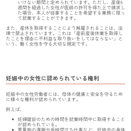
いけない期間と定められています。ただし、産後6
週間を経過した女性が医師の許可を得た上で請求し
た場合、本人が従事することを希望する業務に限っ
て就業することができます。
また、産休を取得することにより解雇されることは、法
律で禁止されています。これは「産前産後休業を取得し
NOALONとは
たことを理由に不利益な取り扱いをしてはならない」と
いう、働く女性を守る大切な規定です。
費用・ご利用の流れ
登録カウンセラー
よくある質問
妊娠中の女性に認められている権利
子育てコラム
妊娠中の女性労働者には、母体の健康と安全を守るため
お問い合わせ
に様々な権利が認められています。
例えば、
法人向けプラン
妊婦健診のための時間を就業時間中に取得すること
運営会社
採用情報
利用規約
プライバシーポリシー
が認められている。
特定商取引法に基づく表記
重量物の運搬や長時間立ち仕事など、妊娠中の身体