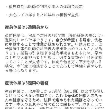
・復帰時期は医師の判断や本人の体調で決定
・安心して取得するため早めの相談が重要
産前休業は6週間前から
産前休業は、出産予定日の6週間前（多胎妊娠の場合は14
週間前）から取得できます。
自分が希望する場合、会社
に申請することで休業が認められます。
申請時には、母
子健康手帳や医師の診断書の提出を求められることがあ
ります。業務の引き継ぎや社内手続きもあるため、早め
に上司や人事担当者と相談し、必要な書類や手順を確認
しておくことが大切です。体調や働き方に不安を感じる
場合、専門家に相談することで安心して準備を進められ
る場合もあります。
産後休業は8週間の義務
産後休業は、出産翌日から8週間（56日間）は必ず取得し
なければならない期間です。
これは母体の回復と赤ちゃ
んの健康を守るため、法律で定められた義務となってい
ます。
本人の意思や会社の都合に関わらず、原則として
就業はできません。8週間の間は、給与の支給について就