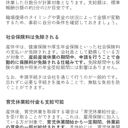
休業した日数分が計算対象となります。支給額は、標準
報酬日額の約3分の2が目安です。
職場復帰のタイミングや賃金の状況によって金額が変動
するため、事前に自分の条件を確認しておきましょう。
社会保険料は免除される
産休中は、健康保険や厚生年金保険といった社会保険料
の支払いが免除されます。会社員として勤務している方
が対象で、
産前産後休業の期間中、申請を行うことで自
動的に保険料が免除される仕組みです。
免除期間中も保
険の資格や将来の年金受給期間には影響はありません。
なお、申請手続きは会社を通じて行うのが一般的です。
忘れずに必要な手続きを進めることで、無駄な負担を防
ぐことができます。
育児休業給付金も支給可能
産休後、育児休業を取得する場合は「育児休業給付金」
を受け取ることができます。これは、雇用保険に加入し
ている方が対象で、
育児休業開始から一定期間、休業前
の賃金の一部が給付されます。
具体的には、育児休業開