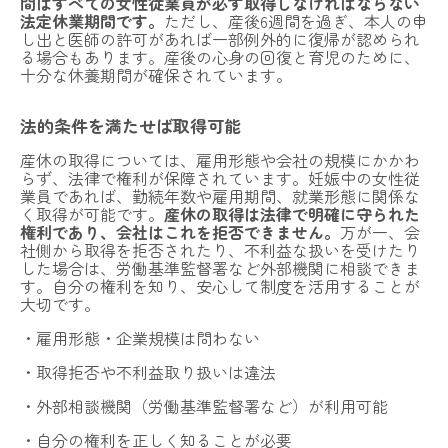
間はすべての女性従業員が必ず取得しなければならない
法定休業期間です。
ただし、産後6週間を過ぎ、本人の申
し出と医師の許可があれば一部例外的に復帰が認められ
る場合もあります。産後の心身の回復と育児のために、
十分な休養期間が確保されています。
法的条件を満たせば取得可能
産休の取得については、雇用形態や会社の規模にかかわ
らず、法律で権利が保障されています。妊娠中の女性従
業員であれば、勤続年数や雇用期間、就業形態に関係な
く取得が可能です。
産休の取得は法律で明確に守られた
権利であり、会社はこれを拒否できません。
万が一、会
社側から取得を拒否されたり、不利益な扱いを受けたり
した場合は、労働基準監督署など外部機関に相談できま
す。自分の権利を知り、安心して制度を活用することが
大切です。
・雇用形態・企業規模は問わない
・取得拒否や不利益取り扱いは違法
・外部相談機関（労働基準監督署など）が利用可能
・自分の権利を正しく知ることが必要