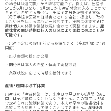
の場合は14週間前）から取得可能です。例えば、出産予
定日が5月1日なら、3月20日から産前休業に入ることがで
きます。希望する場合は、出産予定日を証明する書類
（母子手帳や医師の証明書など）を会社に提出し、取得
したい日を伝える流れが一般的です。実際に休業する時
期は個人の体調や業務状況に合わせて調整できます。
産
前休業の開始時期は個人の状況により柔軟に選ぶことが
可能です。
・出産予定日の6週間前から取得できる（多胎妊娠は14週
間前）
・証明書類の提出が必要
・開始日は本人の希望・体調で調整可能
・業務状況に応じて時期を検討できる
産後8週間は必ず休業
出産後の「産後休業」は、出産日の翌日から8週間（56日
間）は必ず取得しなければなりません。この期間は法律
で定められた強制休業であり、本人が早めの職場復帰を
希望しても原則として働くことはできません。
産後8週