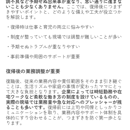
調不良など予期せぬ出来事が重なり、思い通りに進まな
いことも少なくありません。
ここでは、復帰後につまず
きやすいポイントと、どのような備えや工夫が役立つか
を解説します。
・復帰時は仕事と育児の両立に悩みやすい
・制度が整っていても現場では調整が難しいことが多い
・予期せぬトラブルが重なりやすい
・事前準備や周囲のサポートが重要
復帰後の業務調整が重要
復職後、従来の業務内容や責任範囲をそのまま引き継ぐ
ことは、生活リズムや家庭の事情が変わったママにとっ
て大きな負担となります。
企業によっては時短勤務や在
宅ワークなど柔軟な働き方の制度を設けているものの、
実際の現場では業務量や急な対応へのプレッシャーが残
ることも多いです。
復帰前には上司や同僚としっかりコ
ミュニケーションを取り、業務内容やサポート体制を具
体的にすり合わせることが、つまずきを防ぐ第一歩とな
ります。