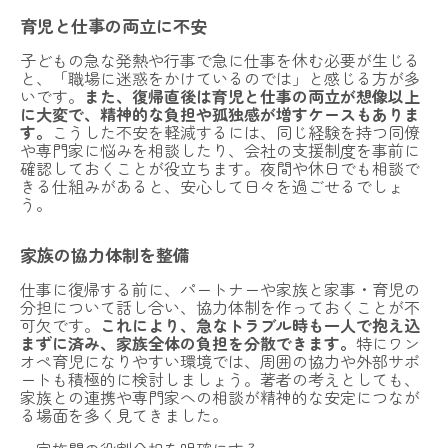
育児と仕事の両立に不安
子どもの急な発熱や行事で急に仕事を休む必要が生じる
と、「職場に迷惑をかけているのでは」と感じる方が多
いです。
また、復帰直後は育児と仕事の両立が想像以上
に大変で、精神的な負担や孤独感が増すケースもありま
す。
こうした不安を軽減するには、同じ経験を持つ同僚
や専門家に悩みを相談したり、会社の支援制度を事前に
確認しておくことが役立ちます。夜間や休日でも相談で
きる仕組みがあると、安心して日々を過ごせるでしょ
う。
家族の協力体制を整備
仕事に復帰する前に、パートナーや家族と家事・育児の
分担について話し合い、協力体制を作っておくことが不
可欠です。
これにより、急なトラブル時も一人で抱え込
まずに済み、家族全体の負担を分散できます。
特にワン
オペ育児になりやすい環境では、周囲の協力や外部サポ
ートも積極的に検討しましょう。著者の考えとしても、
家族との連携や専門家への相談が精神的な安定につなが
る場面を多く見てきました。