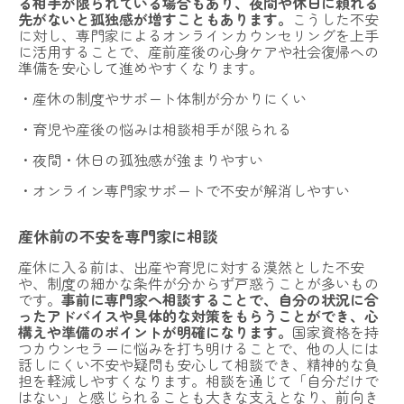
る相手が限られている場合もあり、夜間や休日に頼れる
先がないと孤独感が増すこともあります。
こうした不安
に対し、専門家によるオンラインカウンセリングを上手
に活用することで、産前産後の心身ケアや社会復帰への
準備を安心して進めやすくなります。
・産休の制度やサポート体制が分かりにくい
・育児や産後の悩みは相談相手が限られる
・夜間・休日の孤独感が強まりやすい
・オンライン専門家サポートで不安が解消しやすい
産休前の不安を専門家に相談
産休に入る前は、出産や育児に対する漠然とした不安
や、制度の細かな条件が分からず戸惑うことが多いもの
です。
事前に専門家へ相談することで、自分の状況に合
ったアドバイスや具体的な対策をもらうことができ、心
構えや準備のポイントが明確になります。
国家資格を持
つカウンセラーに悩みを打ち明けることで、他の人には
話しにくい不安や疑問も安心して相談でき、精神的な負
担を軽減しやすくなります。相談を通じて「自分だけで
はない」と感じられることも大きな支えとなり、前向き