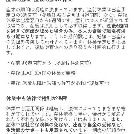
産休の期間は明確に決まっています。産前休業は出産予
定日の6週間前（多胎妊娠の場合は14週間前）から、産後
休業は出産翌日から8週間です。産前は本人が希望すれば
取得でき、産後は原則として必ず取得します。
産後6週間
を過ぎて医師が認めた場合のみ、本人の希望で職場復帰
も可能になります。
こうした期間設定は、妊娠・出産時
の負担を考慮して設計されています。休業予定日を把握
しておくと、復職や育休への切り替えも計画的に行えま
す。
・産前は6週間前から（多胎は14週間前）
・産後は原則8週間の休業が義務
・産後6週間以降は医師の許可があれば復帰可能
休業中も法律で権利が保障
休業中も雇用関係は継続し、法律によってさまざまな権
利が守られています。産休取得に伴い、会社から解雇さ
れたり不利益な扱いを受けることはありません。
また、
産休中は社会保険料の免除や、出産手当金の受給など、
生活面のサポートも用意されています。
制度の詳細や申