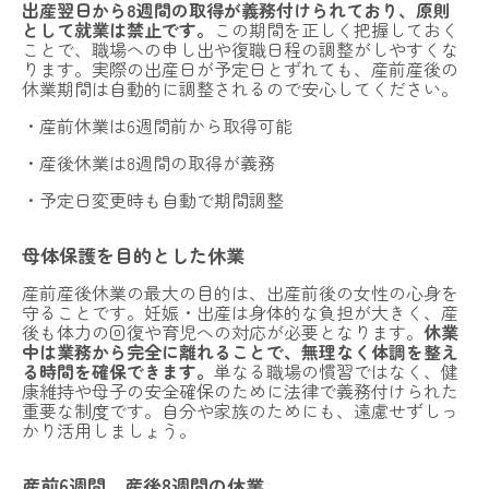
出産翌日から8週間の取得が義務付けられており、原則
として就業は禁止です。
この期間を正しく把握しておく
ことで、職場への申し出や復職日程の調整がしやすくな
ります。実際の出産日が予定日とずれても、産前産後の
休業期間は自動的に調整されるので安心してください。
・産前休業は6週間前から取得可能
・産後休業は8週間の取得が義務
・予定日変更時も自動で期間調整
母体保護を目的とした休業
産前産後休業の最大の目的は、出産前後の女性の心身を
守ることです。妊娠・出産は身体的な負担が大きく、産
後も体力の回復や育児への対応が必要となります。
休業
中は業務から完全に離れることで、無理なく体調を整え
る時間を確保できます。
単なる職場の慣習ではなく、健
康維持や母子の安全確保のために法律で義務付けられた
重要な制度です。自分や家族のためにも、遠慮せずしっ
かり活用しましょう。
産前6週間、産後8週間の休業