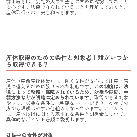
請手続きは、会社の人事担当者に早めに確認しておくと
安心です。法律で守られていることを理解しておくと、
産休取得への不安も和らぎます。
NOALONとは
費用・ご利用の流れ
登録カウンセラー
よくある質問
産休取得のための条件と対象者｜誰がいつか
ら取得できる？
子育てコラム
お問い合わせ
産休（産前産後休業）は、働く女性が安心して出産・育
児に備えるために設けられた制度です。
この制度は、法
律によって整備・保障されているため、対象や期間、申
法人向けプラン
請方法などが明確に定められています。
取得できる対象
や期間、必要な条件には明確なルールがあり、初めての
運営会社
採用情報
利用規約
プライバシーポリシー
特定商取引法に基づく表記
方でも理解しやすい仕組みとなっています。ここから
は、産休取得に関する基本的な条件と対象者について、
今すぐLINEで予約する
具体的なポイントを順に説明します。
妊娠中の女性が対象