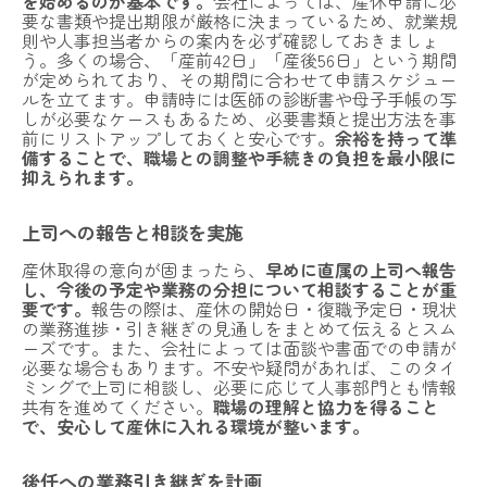
を始めるのが基本です。
会社によっては、産休申請に必
要な書類や提出期限が厳格に決まっているため、就業規
則や人事担当者からの案内を必ず確認しておきましょ
う。多くの場合、「産前42日」「産後56日」という期間
が定められており、その期間に合わせて申請スケジュー
ルを立てます。申請時には医師の診断書や母子手帳の写
しが必要なケースもあるため、必要書類と提出方法を事
前にリストアップしておくと安心です。
余裕を持って準
備することで、職場との調整や手続きの負担を最小限に
抑えられます。
上司への報告と相談を実施
産休取得の意向が固まったら、
早めに直属の上司へ報告
し、今後の予定や業務の分担について相談することが重
要です。
報告の際は、産休の開始日・復職予定日・現状
の業務進捗・引き継ぎの見通しをまとめて伝えるとスム
ーズです。また、会社によっては面談や書面での申請が
必要な場合もあります。不安や疑問があれば、このタイ
ミングで上司に相談し、必要に応じて人事部門とも情報
共有を進めてください。
職場の理解と協力を得ること
で、安心して産休に入れる環境が整います。
後任への業務引き継ぎを計画