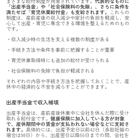
まざまな給付制度が用意されています。
代表的なものに
「出産手当金」や「社会保険料の免除」、さらに条件を
満たせば「育児休業給付金」も支給されます。
これらの
制度は、産前産後の収入減少や家計の負担を軽減し、安
心して出産・育児に専念できる環境を整えるためのもの
です。
・収入減少時の生活を支える複数の制度がある
・手続き方法や条件を事前に把握することが重要
・育児休業取得時にも追加の給付が受けられる
・社会保険料の免除で負担が軽減される
それぞれの内容や手続き方法を把握しておくことで、産
休中の経済的な不安を減らすことができます。
出産手当金で収入補填
出産手当金は、産前産後休業中に会社を休んだ際に受け
取れる給付金です。
健康保険に加入している方が対象
で、産休期間中の賃金が支払われない場合などに支給さ
れます。
具体的には、出産予定日以前42日（多胎妊娠の
場合は98日）から、出産翌日以降56日までの間、会社を