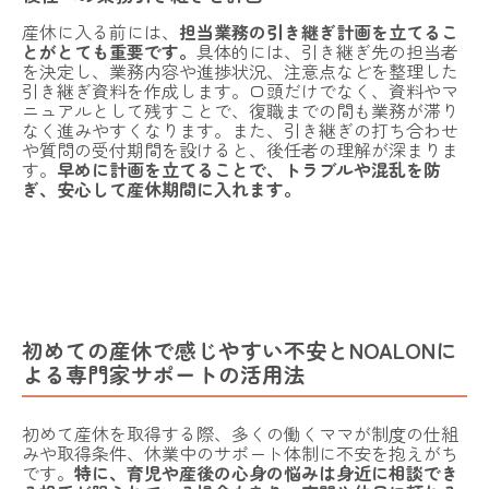
産休に入る前には、
担当業務の引き継ぎ計画を立てるこ
とがとても重要です。
具体的には、引き継ぎ先の担当者
を決定し、業務内容や進捗状況、注意点などを整理した
引き継ぎ資料を作成します。口頭だけでなく、資料やマ
ニュアルとして残すことで、復職までの間も業務が滞り
なく進みやすくなります。また、引き継ぎの打ち合わせ
や質問の受付期間を設けると、後任者の理解が深まりま
す。
早めに計画を立てることで、トラブルや混乱を防
ぎ、安心して産休期間に入れます。
初めての産休で感じやすい不安とNOALONに
よる専門家サポートの活用法
初めて産休を取得する際、多くの働くママが制度の仕組
みや取得条件、休業中のサポート体制に不安を抱えがち
です。
特に、育児や産後の心身の悩みは身近に相談でき