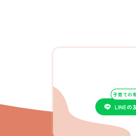
子育ての
LINE