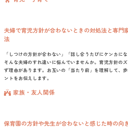
夫婦で育児方針が合わないときの対処法と専門
法
NOALONとは
費用・ご利用の流れ
「しつけの方針が合わない」「話し合うたびにケンカにな
そんな夫婦のすれ違いに悩んでいませんか。育児方針のズ
登録カウンセラー
ず理由があります。お互いの「当たり前」を理解して、歩
よくある質問
ントをお伝えします。
子育てコラム
家族・友人関係
お問い合わせ
法人向けプラン
運営会社
採用情報
利用規約
プライバシーポリシー
保育園の方針や先生が合わないと感じた時の向
特定商取引法に基づく表記