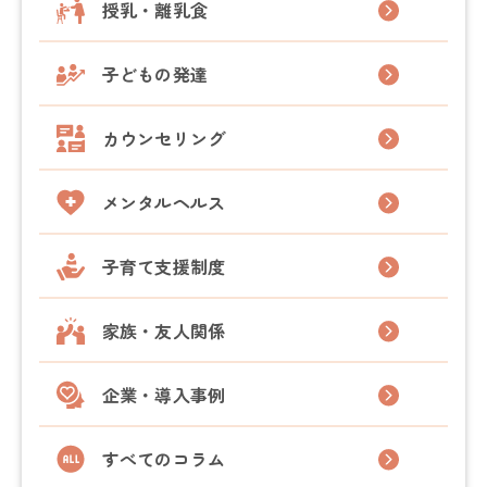
授乳・離乳食
登録カウンセラー
子どもの発達
よくある質問
子育てコラム
カウンセリング
お問い合わせ
メンタルヘルス
法人向けプラン
子育て支援制度
運営会社
採用情報
利用規約
プライバシーポリシー
特定商取引法に基づく表記
今すぐLINEで予約する
家族・友人関係
企業・導入事例
すべてのコラム